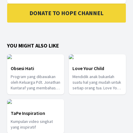
DONATE TO HOPE CHANNEL
YOU MIGHT ALSO LIKE
Obsesi Hati
Love Your Child
Program yang dibawakan
Mendidik anak bukanlah
oleh Keluarga Pdt. Jonathan
suatu hal yang mudah untuk
Kuntaraf yang membahas
setiap orang tua. Love Your
tentang keluarga dari sudut
Child hadir untuk
pandang Alkitab dan
memberikan tips mendidik
Kesehatan
dan menyanyangi anak.
TaPe Inspiration
Kumpulan video singkat
yang inspiratif