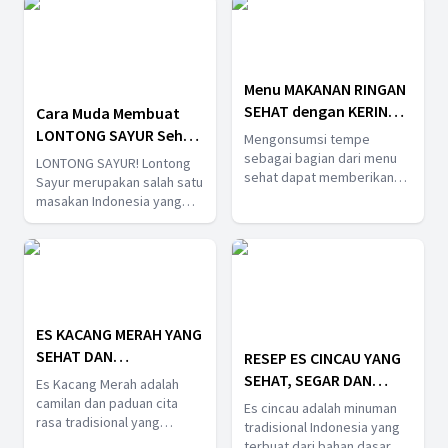
Menu MAKANAN RINGAN
SEHAT dengan KERING
Cara Muda Membuat
TEMPE!
LONTONG SAYUR Sehat
Mengonsumsi tempe
yang Praktis dan
sebagai bagian dari menu
LONTONG SAYUR! Lontong
sehat dapat memberikan
Mengenyangkan!
Sayur merupakan salah satu
berbagai manfaat bagi
masakan Indonesia yang
tubuh. Tempe adalah
begitu terkenal. Masakan
sumber protein nabati yang
Lontong Sayur adalah
tinggi, rendah lemak,
hidangan yang terdiri dari
mengandung serat, serta
lontong (nasi ketupat) yang
mengandung sejumlah
disajikan dengan sayuran
vitamin dan mineral. Tempe
bening yang kaya akan citra
juga kaya akan asam amino
ES KACANG MERAH YANG
rasa. Hidangan ini rendah
esensial, zat besi, kalsium,
lemak dan kaya serat
SEHAT DAN
RESEP ES CINCAU YANG
fosfor, dan vitamin B
karena menggunakan
MENYEGARKAN | Resep
SEHAT, SEGAR DAN
Es Kacang Merah adalah
kompleks. Berikut ini adalah
sayuran segar.
Menu Sehat
BERGIZI! | Resep Menu
camilan dan paduan cita
resep Tempe Kering yang
Es cincau adalah minuman
rasa tradisional yang
Sehat
mudah dan sehat untuk
tradisional Indonesia yang
terbuat dari kacang merah,
kamu coba di rumah:
terbuat dari bahan dasar