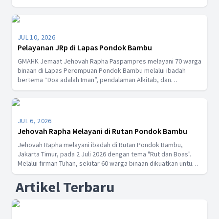
Advent se-Indonesia sebagai langkah memperkuat produksi
tayangan yang berkualitas dan berdampak positif.
JUL 10, 2026
Pelayanan JRp di Lapas Pondok Bambu
GMAHK Jemaat Jehovah Rapha Paspampres melayani 70 warga
binaan di Lapas Perempuan Pondok Bambu melalui ibadah
bertema “Doa adalah Iman”, pendalaman Alkitab, dan
pembagian makan siang. Kegiatan ini menguatkan iman,
pengharapan, serta semangat berserah kepada Tuhan.
JUL 6, 2026
Jehovah Rapha Melayani di Rutan Pondok Bambu
Jehovah Rapha melayani ibadah di Rutan Pondok Bambu,
Jakarta Timur, pada 2 Juli 2026 dengan tema "Rut dan Boas".
Melalui firman Tuhan, sekitar 60 warga binaan dikuatkan untuk
hidup dalam kesetiaan kepada Tuhan, disertai pembagian
Artikel Terbaru
makan siang dan kesaksian yang menguatkan iman peserta.