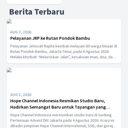
Berita Terbaru
AUG 7, 2026
Pelayanan JRP ke Rutan Pondok Bambu
Pelayanan Jehovah Rapha kembali melayani 60 warga binaan di
Rutan Pondok Bambu, Jakarta Timur, pada 6 Agustus 2026.
Melalui khotbah “Meluruskan Jalan”, kesaksian iman, doa, dan
pembagian makan siang, ibadah ini menguatkan harapan serta
mengajak jemaat untuk percaya penuh kepada Tuhan.
AUG 5, 2026
Hope Channel Indonesia Resmikan Studio Baru,
Hadirkan Semangat Baru untuk Tayangan yang
Menginspirasi
Hope Channel Indonesia meresmikan studio baru di Gedung
Pertemuan Advent DKI Jakarta pada 4 Agustus 2026. Acara ini
dihadiri pimpinan Hope Channel International, SSD, dan gereja