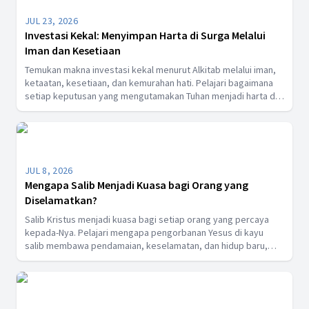
JUL 23, 2026
Investasi Kekal: Menyimpan Harta di Surga Melalui
Iman dan Kesetiaan
Temukan makna investasi kekal menurut Alkitab melalui iman,
ketaatan, kesetiaan, dan kemurahan hati. Pelajari bagaimana
setiap keputusan yang mengutamakan Tuhan menjadi harta di
surga serta membawa berkat bagi kehidupan sekarang
maupun kehidupan yang kekal.
JUL 8, 2026
Mengapa Salib Menjadi Kuasa bagi Orang yang
Diselamatkan?
Salib Kristus menjadi kuasa bagi setiap orang yang percaya
kepada-Nya. Pelajari mengapa pengorbanan Yesus di kayu
salib membawa pendamaian, keselamatan, dan hidup baru,
sekaligus menjadi pembeda antara mereka yang menerima
dan menolak anugerah Allah.