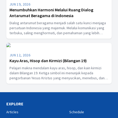
JUN 19, 2026
Menumbuhkan Harmoni Melalui Ruang Dialog
Antarumat Beragama di Indonesia
Dialog antarumat beragama menjadi salah satu kunci menjaga
persatuan Indonesia yang majemuk. Melalui komunikasi yang
terbuka, saling menghormati, dan pemahaman yang lebih
dalam, masyarakat dapat membangun toleransi, memperkuat
persaudaraan, serta menciptakan kehidupan yang damai.
JUN 12, 2026
Kayu Aras, Hisop dan Kirmizi (Bilangan 19)
Pelajari makna mendalam kayu aras, hisop, dan kain kirmizi
dalam Bilangan 19. Ketiga simbol ini menunjuk kepada
pengorbanan Yesus Kristus yang menyucikan, menebus, dan
memberikan hidup kekal bagi manusia melalui kematian-Nya di
kayu salib.
EXPLORE
Articles
Schedule