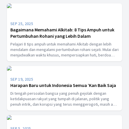
membawa kemenangan rohani di tengah dunia yang gelap.
SEP 25, 2025
Bagaimana Memahami Alkitab: 8 Tips Ampuh untuk
Pertumbuhan Rohani yang Lebih Dalam
Pelajari 8 tips ampuh untuk memahami Alkitab dengan lebih
mendalam dan mengalami pertumbuhan rohani sejati. Mulai dari
menjadwalkan waktu khusus, mempersiapkan hati, berdoa
meminta bimbingan Roh Kudus, hingga merenungkan dan
menaati Firman Tuhan setiap hari. Dapatkan inspirasi praktis
yang menolong Anda semakin dekat dengan Yesus dan hidup
sesuai kehendak-Nya.
SEP 19, 2025
Harapan Baru untuk Indonesia Semua ’Kan Baik Saja
Di tengah persoalan bangsa yang penuh gejolak dengan
ketidakpuasan rakyat yang tumpah di jalanan, politik yang
penuh intrik, dan korupsi yang terus menggerogoti, masih ada
alasan untuk percaya bahwa semua ’kan baik saja. Persatuan
yang kokoh, harapan yang tidak padam, dan keteguhan yang
berakar dalam hati rakyat adalah kekuatan yang akan menjaga
bangsa ini tetap berdiri menuju masa depan yang lebih baik.
SEP 5, 2025