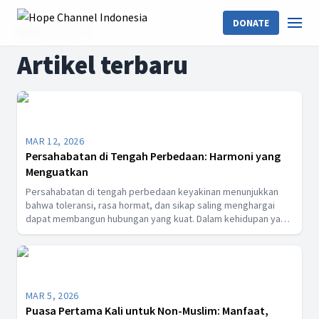
DONATE
Home
Articles
Artikel terbaru
MAR 12, 2026
Persahabatan di Tengah Perbedaan: Harmoni yang
Menguatkan
Persahabatan di tengah perbedaan keyakinan menunjukkan
bahwa toleransi, rasa hormat, dan sikap saling menghargai
dapat membangun hubungan yang kuat. Dalam kehidupan yang
penuh keberagaman, persahabatan mampu menjadi jembatan
yang menyatukan orang-orang dari latar belakang iman yang
berbeda sehingga tercipta keharmonisan, pengertian, dan
kedamaian dalam kehidupan bersama.
MAR 5, 2026
Puasa Pertama Kali untuk Non-Muslim: Manfaat,