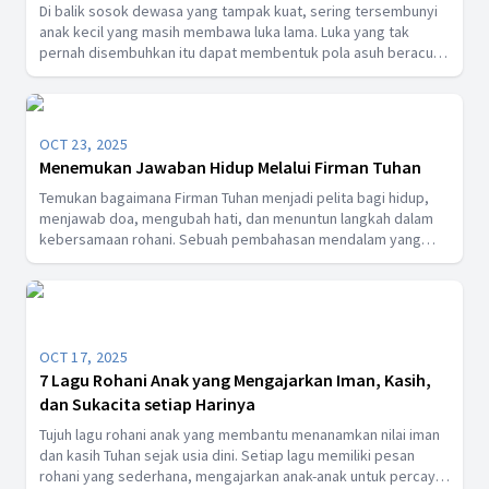
Di balik sosok dewasa yang tampak kuat, sering tersembunyi
anak kecil yang masih membawa luka lama. Luka yang tak
pernah disembuhkan itu dapat membentuk pola asuh beracun
yang terus diwariskan dari generasi ke generasi. Melalui
proses berdamai dengan inner child, kita belajar memahami
sumber rasa sakit, memaafkan masa lalu, dan menciptakan
pola cinta yang baru. Inilah langkah awal untuk membebaskan
OCT 23, 2025
diri dari rantai toxic parenting dan membangun hubungan yang
Menemukan Jawaban Hidup Melalui Firman Tuhan
lebih sehat dengan diri sendiri dan anak-anak kita.
Temukan bagaimana Firman Tuhan menjadi pelita bagi hidup,
menjawab doa, mengubah hati, dan menuntun langkah dalam
kebersamaan rohani. Sebuah pembahasan mendalam yang
mengajak setiap pembaca untuk mengenal hikmat Tuhan dan
menemukan kekuatan di tengah kehidupan yang penuh
tantangan.
OCT 17, 2025
7 Lagu Rohani Anak yang Mengajarkan Iman, Kasih,
dan Sukacita setiap Harinya
Tujuh lagu rohani anak yang membantu menanamkan nilai iman
dan kasih Tuhan sejak usia dini. Setiap lagu memiliki pesan
rohani yang sederhana, mengajarkan anak-anak untuk percaya,