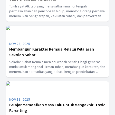
Tujuh ayat Alkitab yang menguatkan iman di tengah
permasalahan dan pencobaan hidup, menolong orang percaya
menemukan pengharapan, kekuatan rohani, dan penyertaan
Tuhan melalui Firman-Nya serta pembelajaran Kristen yang
membangun iman.
NOV 28, 2025
Membangun Karakter Remaja Melalui Pelajaran
Sekolah Sabat
Sekolah Sabat Remaja menjadi wadah penting bagi generasi
muda untuk mengenal Firman Tuhan, membangun karakter, dan
menemukan komunitas yang sehat. Dengan pendekatan
dialogis dan relevan, Sekolah Sabat membantu remaja
menghadapi tantangan hidup modern tanpa merasa dihakimi.
Artikel ini membahas bagaimana Sekolah Sabat Remaja dapat
membentuk iman, memperkuat karakter, dan menuntun
mereka memiliki relasi yang hidup bersama Kristus.
NOV 13, 2025
Belajar Memaafkan Masa Lalu untuk Mengakhiri Toxic
Parenting