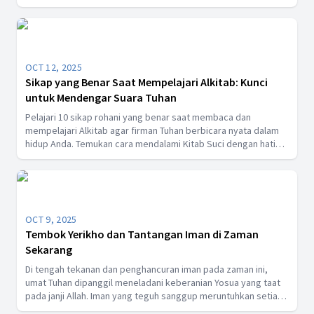
bersyukur, dan hidup dekat dengan Yesus penuh sukacita.
Melalui musik yang menyentuh hati, anak-anak belajar bahwa
mereka dikasihi Tuhan dan dipanggil untuk hidup dalam terang-
Nya setiap hari dengan hati yang penuh ucapan syukur dan
damai.
OCT 12, 2025
Sikap yang Benar Saat Mempelajari Alkitab: Kunci
untuk Mendengar Suara Tuhan
Pelajari 10 sikap rohani yang benar saat membaca dan
mempelajari Alkitab agar firman Tuhan berbicara nyata dalam
hidup Anda. Temukan cara mendalami Kitab Suci dengan hati
yang berdoa, rendah hati, dan penuh sukacita.
OCT 9, 2025
Tembok Yerikho dan Tantangan Iman di Zaman
Sekarang
Di tengah tekanan dan penghancuran iman pada zaman ini,
umat Tuhan dipanggil meneladani keberanian Yosua yang taat
pada janji Allah. Iman yang teguh sanggup meruntuhkan setiap
tembok kehidupan, meneguhkan hati yang lemah, dan