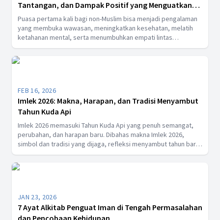
Tantangan, dan Dampak Positif yang Menguatkan
Diri
Puasa pertama kali bagi non-Muslim bisa menjadi pengalaman
yang membuka wawasan, meningkatkan kesehatan, melatih
ketahanan mental, serta menumbuhkan empati lintas
keyakinan. Simak manfaat dan dampak positifnya secara
lengkap di sini.
FEB 16, 2026
Imlek 2026: Makna, Harapan, dan Tradisi Menyambut
Tahun Kuda Api
Imlek 2026 memasuki Tahun Kuda Api yang penuh semangat,
perubahan, dan harapan baru. Dibahas makna Imlek 2026,
simbol dan tradisi yang dijaga, refleksi menyambut tahun baru,
serta ucapan Imlek yang umum digunakan di Indonesia lengkap
dengan artinya, disajikan secara netral dan toleran.
JAN 23, 2026
7 Ayat Alkitab Penguat Iman di Tengah Permasalahan
dan Pencobaan Kehidupan