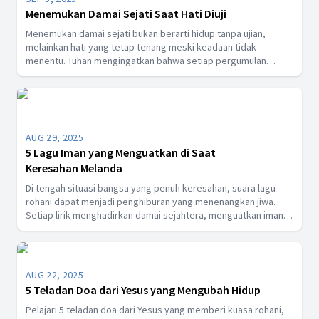
Menemukan Damai Sejati Saat Hati Diuji
Menemukan damai sejati bukan berarti hidup tanpa ujian,
melainkan hati yang tetap tenang meski keadaan tidak
menentu. Tuhan mengingatkan bahwa setiap pergumulan
adalah kesempatan untuk semakin dekat dengan-Nya. Dalam
penyertaan-Nya, ada damai yang melampaui pengertian,
memberi kekuatan baru untuk tetap melangkah dengan iman
dan percaya bahwa kita tidak pernah berjalan sendirian.
AUG 29, 2025
5 Lagu Iman yang Menguatkan di Saat
Keresahan Melanda
Di tengah situasi bangsa yang penuh keresahan, suara lagu
rohani dapat menjadi penghiburan yang menenangkan jiwa.
Setiap lirik menghadirkan damai sejahtera, menguatkan iman,
dan memberi harapan baru saat hati dipenuhi rasa cemas.
Lagu-lagu ini menjadi sahabat doa, penopang iman, dan
sumber ketenangan di tengah gejolak yang membuat banyak
orang lelah.
AUG 22, 2025
5 Teladan Doa dari Yesus yang Mengubah Hidup
Pelajari 5 teladan doa dari Yesus yang memberi kuasa rohani,