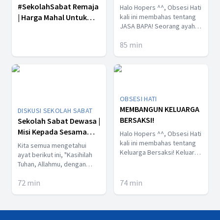
#SekolahSabat Remaja
Halo Hopers ^^, Obsesi Hati
| Harga Mahal Untuk
kali ini membahas tentang
JASA BAPA! Seorang ayah
Iman - Cornerstone Pel
sering kali dianggap
1 Kuartal III 2024
85
min
sebagai pemimpin keluarga.
Sebagai pemimpin keluarga
tentunya seorang ayah
memiliki banyak sekali jasa
untuk keluarga. "Pemberian
jasa" oleh seorang ayah
OBSESI HATI
bukan hanya menciptakan
MEMBANGUN KELUARGA
fondasi yang kuat untuk
DISKUSI SEKOLAH SABAT
pengembangan pribadi dan
BERSAKSI!
Sekolah Sabat Dewasa |
sosial anak-anak, serta
Misi Kepada Sesama
Halo Hopers ^^, Obsesi Hati
kontribusi positif terhadap
Saya - Pelajaran 07
kali ini membahas tentang
Kita semua mengetahui
keharmonisan keluarga dan
Keluarga Bersaksi! Keluarga
Kuartal IV 2023
ayat berikut ini, "Kasihilah
masyarakat secara luas.
bersaksi merupakan
Tuhan, Allahmu, dengan
Mari saksikan siaran
konsep yang mengacu
segenap hatimu dan
langsung Program OBSESI
kepada peran penting dari
72
min
74
min
dengan segenap jiwamu
HATI pada malam ini dengan
keluarga dalam
dan dengan segenap
topik "JASA BAPA"
menyaksikan, mendukung
kekuatanmu dan dengan
serta memengaruhi
segenap akal budimu" (Luk.
kehidupan seseorang