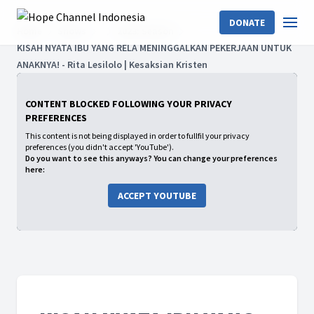
DONATE
Home
Shows
2023: Season
KISAH NYATA IBU YANG RELA MENINGGALKAN PEKERJAAN UNTUK
ANAKNYA! - Rita Lesilolo | Kesaksian Kristen
CONTENT BLOCKED FOLLOWING YOUR PRIVACY
PREFERENCES
This content is not being displayed in order to fullfil your privacy
preferences (you didn't accept 'YouTube').
Do you want to see this anyways? You can change your preferences
here:
ACCEPT YOUTUBE