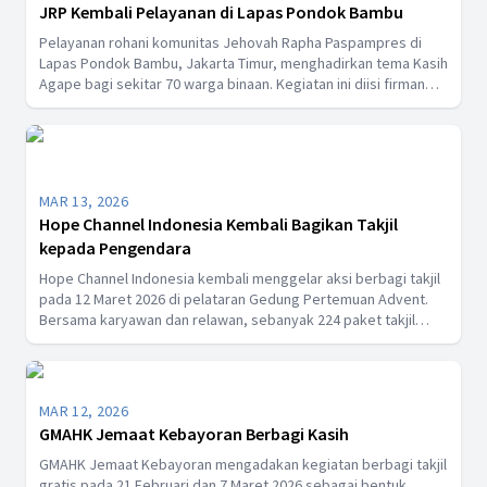
JRP Kembali Pelayanan di Lapas Pondok Bambu
Pelayanan rohani komunitas Jehovah Rapha Paspampres di
Lapas Pondok Bambu, Jakarta Timur, menghadirkan tema Kasih
Agape bagi sekitar 70 warga binaan. Kegiatan ini diisi firman
Tuhan, pembinaan rohani, serta buka puasa bersama,
sekaligus menerima sertifikat penghargaan atas pelayanan
sepanjang 2025.
MAR 13, 2026
Hope Channel Indonesia Kembali Bagikan Takjil
kepada Pengendara
Hope Channel Indonesia kembali menggelar aksi berbagi takjil
pada 12 Maret 2026 di pelataran Gedung Pertemuan Advent.
Bersama karyawan dan relawan, sebanyak 224 paket takjil
dibagikan kepada pengendara dan ojek online sebagai wujud
kepedulian serta upaya mempererat hubungan dengan
masyarakat.
MAR 12, 2026
GMAHK Jemaat Kebayoran Berbagi Kasih
GMAHK Jemaat Kebayoran mengadakan kegiatan berbagi takjil
gratis pada 21 Februari dan 7 Maret 2026 sebagai bentuk