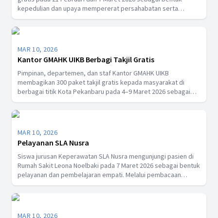
kepedulian dan upaya mempererat persahabatan serta
toleransi antar umat beragama di tengah masyarakat.
MAR 10, 2026
Kantor GMAHK UIKB Berbagi Takjil Gratis
Pimpinan, departemen, dan staf Kantor GMAHK UIKB
membagikan 300 paket takjil gratis kepada masyarakat di
berbagai titik Kota Pekanbaru pada 4–9 Maret 2026 sebagai
wujud kepedulian dan dukungan kepada umat Muslim yang
menjalankan ibadah puasa, sekaligus mempererat kerukunan
antarumat beragama di Indonesia.
MAR 10, 2026
Pelayanan SLA Nusra
Siswa jurusan Keperawatan SLA Nusra mengunjungi pasien di
Rumah Sakit Leona Noelbaki pada 7 Maret 2026 sebagai bentuk
pelayanan dan pembelajaran empati. Melalui pembacaan
Firman Tuhan dan doa, para siswa memberikan penguatan
rohani serta menghadirkan sukacita bagi pasien yang sedang
menjalani perawatan.
MAR 10, 2026