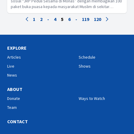
sosial “JRP Peduli Sesama di Monas” dengan membagikan 100
paket buka puasa kepada masyarakat Muslim di sekitar
Stasiun Gambir dan Monas, Jakarta, sebagai wujud kepedulian
dan pembelajaran berbagi kasih tanpa memandang
1
2
-
4
5
6
-
119
120
perbedaan.
EXPLORE
Articles
Schedule
Live
Shows
News
ABOUT
Donate
Ways to Watch
Team
CONTACT