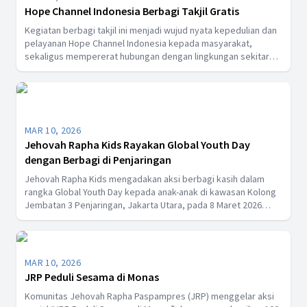
Hope Channel Indonesia Berbagi Takjil Gratis
Kegiatan berbagi takjil ini menjadi wujud nyata kepedulian dan
pelayanan Hope Channel Indonesia kepada masyarakat,
sekaligus mempererat hubungan dengan lingkungan sekitar
serta menebarkan semangat kasih dan toleransi di tengah
perbedaan keyakinan.
MAR 10, 2026
Jehovah Rapha Kids Rayakan Global Youth Day
dengan Berbagi di Penjaringan
Jehovah Rapha Kids mengadakan aksi berbagi kasih dalam
rangka Global Youth Day kepada anak-anak di kawasan Kolong
Jembatan 3 Penjaringan, Jakarta Utara, pada 8 Maret 2026
dengan kegiatan cerita inspiratif, permainan, serta pembagian
25 paket sembako dan menu buka puasa bagi keluarga yang
hadir.
MAR 10, 2026
JRP Peduli Sesama di Monas
Komunitas Jehovah Rapha Paspampres (JRP) menggelar aksi