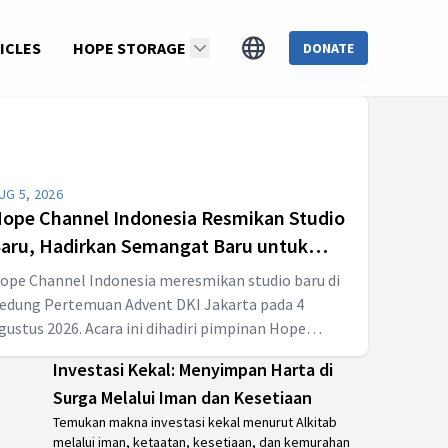
ICLES
HOPE STORAGE
DONATE
READ MORE
UG 5, 2026
ope Channel Indonesia Resmikan Studio
aru, Hadirkan Semangat Baru untuk
ayangan yang Menginspirasi
ope Channel Indonesia meresmikan studio baru di
edung Pertemuan Advent DKI Jakarta pada 4
gustus 2026. Acara ini dihadiri pimpinan Hope
hannel International, SSD, dan gereja Advent se-
Investasi Kekal: Menyimpan Harta di
ndonesia sebagai langkah memperkuat produksi
Surga Melalui Iman dan Kesetiaan
ayangan yang berkualitas dan berdampak positif.
Temukan makna investasi kekal menurut Alkitab
melalui iman, ketaatan, kesetiaan, dan kemurahan