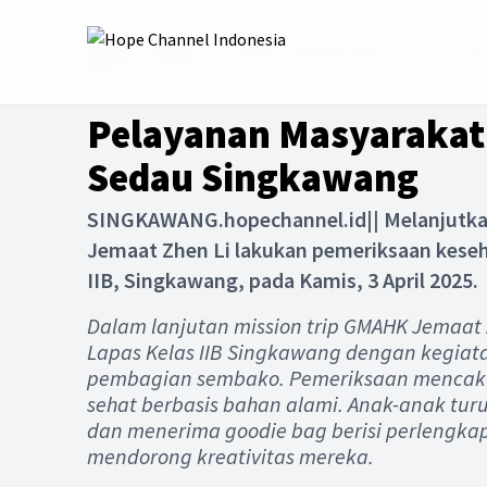
Home
News
Pelayanan Masyarakat Jemaat Zhe
Pelayanan Masyarakat 
Sedau Singkawang
SINGKAWANG.hopechannel.id|| Melanjutkan
Jemaat Zhen Li lakukan pemeriksaan keseha
IIB, Singkawang, pada Kamis, 3 April 2025.
Dalam lanjutan mission trip GMAHK Jemaat
Lapas Kelas IIB Singkawang dengan kegiata
pembagian sembako. Pemeriksaan mencakup c
sehat berbasis bahan alami. Anak-anak turut
dan menerima goodie bag berisi perlengkapa
mendorong kreativitas mereka.