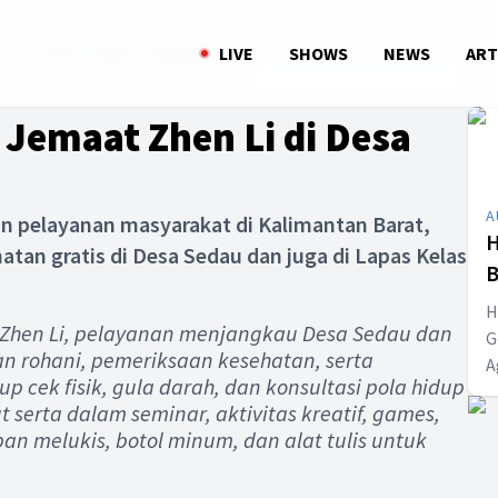
n Li di Desa Sedau Singkawang
LIVE
SHOWS
NEWS
ART
Jemaat Zhen Li di Desa
A
 pelayanan masyarakat di Kalimantan Barat,
H
tan gratis di Desa Sedau dan juga di Lapas Kelas
B
T
H
 Zhen Li, pelayanan menjangkau Desa Sedau dan
G
n rohani, pemeriksaan kesehatan, serta
A
ek fisik, gula darah, dan konsultasi pola hidup
C
 serta dalam seminar, aktivitas kreatif, games,
I
n melukis, botol minum, dan alat tulis untuk
t