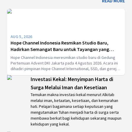
READ MORE
AUG 5, 2026
Hope Channel Indonesia Resmikan Studio Baru,
Hadirkan Semangat Baru untuk Tayangan yang
Menginspirasi
Hope Channel Indonesia meresmikan studio baru di Gedung
Pertemuan Advent DKI Jakarta pada 4 Agustus 2026. Acara ini
dihadiri pimpinan Hope Channel International, SSD, dan gereja
Advent se-Indonesia sebagai langkah memperkuat produksi
Investasi Kekal: Menyimpan Harta di
tayangan yang berkualitas dan berdampak positif.
Surga Melalui Iman dan Kesetiaan
Temukan makna investasi kekal menurut Alkitab
melalui iman, ketaatan, kesetiaan, dan kemurahan
hati. Pelajari bagaimana setiap keputusan yang
mengutamakan Tuhan menjadi harta di surga serta
membawa berkat bagi kehidupan sekarang maupun
kehidupan yang kekal.