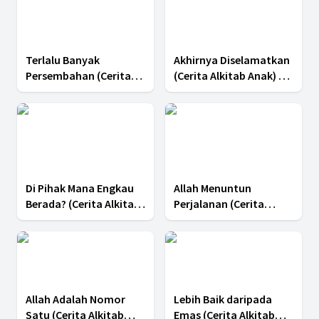
Terlalu Banyak
Akhirnya Diselamatkan
Persembahan (Cerita
(Cerita Alkitab Anak) -
Alkitab Anak) -
Pelajaran 12 Kuartal III
Pelajaran 13 Kuartal III
2025
2025
Di Pihak Mana Engkau
Allah Menuntun
Berada? (Cerita Alkitab
Perjalanan (Cerita
Anak) - Pelajaran 11
Alkitab Anak) -
Kuartal III 2025
Pelajaran 10 Kuartal III
2025
Allah Adalah Nomor
Lebih Baik daripada
Satu (Cerita Alkitab
Emas (Cerita Alkitab