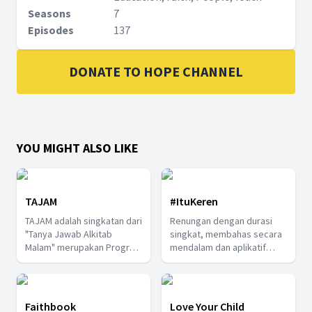
Seasons
7
Episodes
137
DONATE TO HOPE CHANNEL
YOU MIGHT ALSO LIKE
TAJAM
#ItuKeren
TAJAM adalah singkatan dari
Renungan dengan durasi
"Tanya Jawab Alkitab
singkat, membahas secara
Malam" merupakan Program
mendalam dan aplikatif
yang ditayangkan secara
sesuai dengan keadaan
langsung setiap hari kamis
dunia saat ini. Pendeta
pukul 19.00. Program ini
Michael Palar sebagai
menjawab semua
narasumber yang adalah
Faithbook
Love Your Child