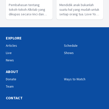
pertanyaan yang ditanyakan
direktur Hope Channel
Pembahasan tentang
Mendidik anak bukanlah
oleh semua pemirsa
Indonesia
tokoh-tokoh Alkitab yang
suatu hal yang mudah untuk
sehubungan dengan Firman
dikupas secara rinci dan
setiap orang tua. Love Your
Tuhan dalam Alkitab.
dibawakan oleh Praktisi
Child hadir untuk
dibidangnya.
memberikan tips mendidik
dan menyanyangi anak.
EXPLORE
Articles
Schedule
Live
Shows
News
ABOUT
Donate
Ways to Watch
Team
CONTACT