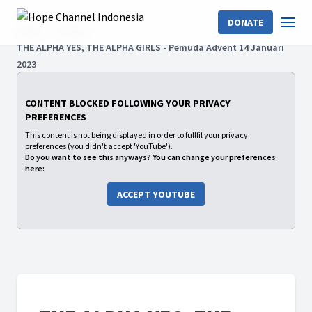
DONATE
Home
Shows
THE ALPHA YES, THE ALPHA GIRLS - Pemuda Advent 14 Januari
2023
CONTENT BLOCKED FOLLOWING YOUR PRIVACY
PREFERENCES
This content is not being displayed in order to fullfil your privacy
preferences (you didn't accept 'YouTube').
Do you want to see this anyways? You can change your preferences
here:
ACCEPT YOUTUBE