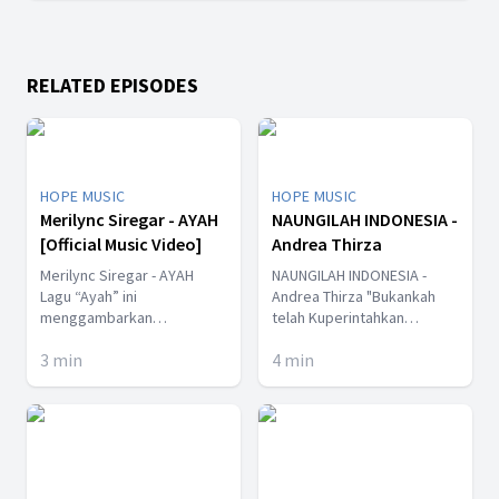
RELATED EPISODES
HOPE MUSIC
HOPE MUSIC
Merilync Siregar - AYAH
NAUNGILAH INDONESIA -
[Official Music Video]
Andrea Thirza
Merilync Siregar - AYAH
NAUNGILAH INDONESIA -
Lagu “Ayah” ini
Andrea Thirza "Bukankah
menggambarkan
telah Kuperintahkan
bagaimana rasa ego
kepadamu: kuatkan dan
3
min
4
min
seorang anak yang sulit
teguhkanlah hatimu?
mengungkapkan rasa
Janganlah kecut dan tawar
sayang kepada Ayahnya.
hati, sebab TUHAN, Allahmu,
Seringkali anak berbeda
menyertai engkau, ke mana
pendapat dengan Ayah
pun engkau pergi." ( Yosua
hingga berujung kepada
1:9 ) 🎤 Naungilah Indonesia
pertengkarandan sulit
- Andrea Thirza 📝 Cipt: