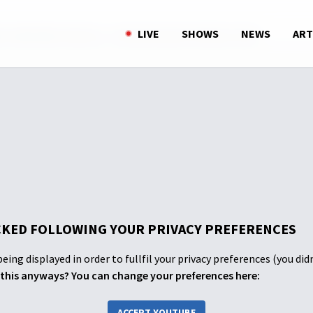
R CAMPOREE: NISCALA - Pemuda Advent 04 Maret 2023
LIVE
SHOWS
NEWS
ART
KED FOLLOWING YOUR PRIVACY PREFERENCES
eing displayed in order to fullfil your privacy preferences (you did
this anyways? You can change your preferences here:
ACCEPT YOUTUBE