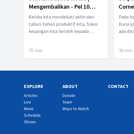
Mengembalikan - Pel 10
Corne
Kuartal I 2023
2023
Ketika kita mendekati akhir dari
Pada ha
tahun-tahun produktif kita, fokus
Kana ya
keuangan kita beralih kepada
ada dis
menjaga aset-aset kita untuk
Nya di
mengantisipasi akhir kehidupan.
itu. Apa yang dapat kita pelajari dari
75
min
30
min
Perlaihan dari masa bekerja ke masa
pelaja
pensiun dapat menjadi pengalaman
Bersama Y
yang traumatis. Dalam hal
Pdt. B
keuangan kita, apakah cara terbaik
Nayoan 
untuk beralih? Saksikan Pelajaran
EXPLORE
ABOUT
CONTACT
Sekolah Sabat ke-10 dengan judul
Articles
"MENGEMBALIKAN. Talent: Yola
Donate
Live
Team
Tanara Pdtm. Wilson Sianipar Garry
News
Ways to Watch
Prasetyo Jaedy Prasetyo
Schedule
Shows