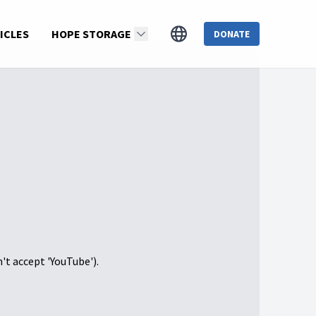
ICLES
HOPE STORAGE
DONATE
n't accept 'YouTube').