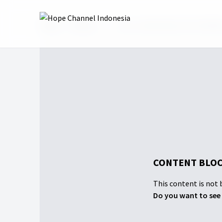
Home
Shows
THE 3rd INDONESIA PATHFINDE
CONTENT BLOC
This content is not b
Do you want to see 