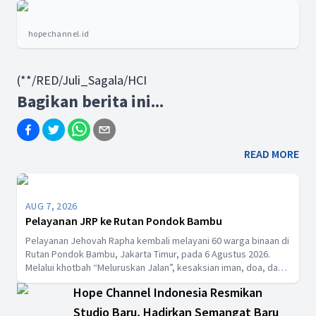
hopechannel.id
(**/RED/Juli_Sagala/HCI
Bagikan berita ini...
READ MORE
AUG 7, 2026
Pelayanan JRP ke Rutan Pondok Bambu
Pelayanan Jehovah Rapha kembali melayani 60 warga binaan di
Rutan Pondok Bambu, Jakarta Timur, pada 6 Agustus 2026.
Melalui khotbah “Meluruskan Jalan”, kesaksian iman, doa, dan
pembagian makan siang, ibadah ini menguatkan harapan serta
Hope Channel Indonesia Resmikan
mengajak jemaat untuk percaya penuh kepada Tuhan.
Studio Baru, Hadirkan Semangat Baru