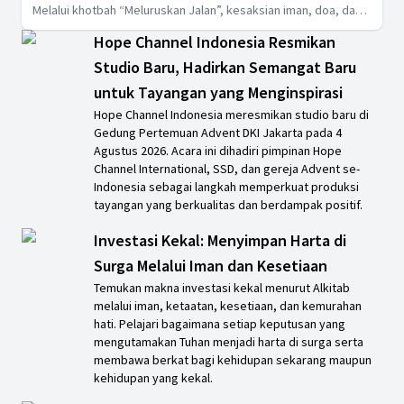
Melalui khotbah “Meluruskan Jalan”, kesaksian iman, doa, dan
pembagian makan siang, ibadah ini menguatkan harapan serta
Hope Channel Indonesia Resmikan
mengajak jemaat untuk percaya penuh kepada Tuhan.
Studio Baru, Hadirkan Semangat Baru
untuk Tayangan yang Menginspirasi
Hope Channel Indonesia meresmikan studio baru di
Gedung Pertemuan Advent DKI Jakarta pada 4
Agustus 2026. Acara ini dihadiri pimpinan Hope
Channel International, SSD, dan gereja Advent se-
Indonesia sebagai langkah memperkuat produksi
tayangan yang berkualitas dan berdampak positif.
Investasi Kekal: Menyimpan Harta di
Surga Melalui Iman dan Kesetiaan
Temukan makna investasi kekal menurut Alkitab
melalui iman, ketaatan, kesetiaan, dan kemurahan
hati. Pelajari bagaimana setiap keputusan yang
mengutamakan Tuhan menjadi harta di surga serta
membawa berkat bagi kehidupan sekarang maupun
kehidupan yang kekal.